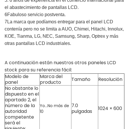
5. 6 años de experiencia en el comercio internacional para
el abastecimiento de pantallas LCD.
6Fabuloso servicio postventa.
7La marca que podíamos entregar para el panel LCD
contenía pero no se limita a AUO, Chimei, Hitachi, Innolux,
KOE, Tianma, LG, NEC, Samsung, Sharp, Optrex y más
otras pantallas LCD industriales.
A continuación están nuestros otros paneles LCD
stock para su referencia fácil:
Modelo de
Marca del
Tamaño
Resolución
panel
producto
No obstante lo
dispuesto en el
apartado 2, el
número de la
7.0
Yo...
No más de
1024 × 600
autoridad
pulgadas
10
competente
será el
siguiente: