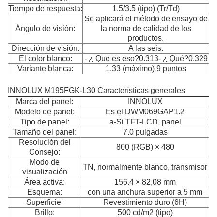
Tiempo de respuesta:
1.5/3.5 (tipo) (Tr/Td)
Se aplicará el método de ensayo de
Ángulo de visión:
la norma de calidad de los
productos.
Dirección de visión:
A las seis.
El color blanco:
- ¿ Qué es eso?0.313- ¿ Qué?0.329
Variante blanca:
1.33 (máximo) 9 puntos
INNOLUX M195FGK-L30 Características generales
Marca del panel:
INNOLUX
Modelo de panel:
Es el DWM069GAP1.2
Tipo de panel:
a-Si TFT-LCD, panel
Tamaño del panel:
7.0 pulgadas
Resolución del
800 (RGB) × 480
Consejo:
Modo de
TN, normalmente blanco, transmisor
visualización
Área activa:
156.4 × 82,08 mm
Esquema:
con una anchura superior a 5 mm
Superficie:
Revestimiento duro (6H)
Brillo:
500 cd/m2 (tipo)