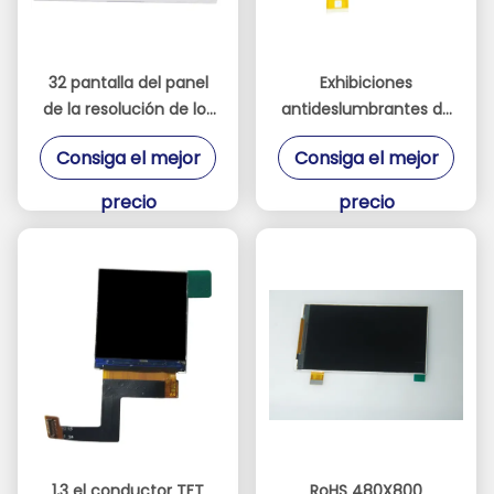
32 pantalla del panel
Exhibiciones
de la resolución de los
antideslumbrantes de
módulos 2K de TFT
480*272 TFT LCD para
Consiga el mejor
Consiga el mejor
LCD del interfaz de la
industrial o la
pulgada LVDS
videoconsola
precio
precio
1,3 el conductor TFT
RoHS 480X800