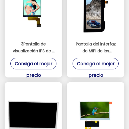
3Pantalla de
Pantalla del interfaz
visualización IPS de 5
de MIPI de las
pulgadas con
exhibiciones 480 * 800
Consiga el mejor
Consiga el mejor
resolución de alta
de 3,97 pulgadas IPS
definición de 320 *
TFT LCD
precio
precio
480 interfaz