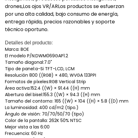
drones,Los ojos VR/ARLos productos se esfuerzan
por una alta calidad, bajo consumo de energía,
entrega rápida, precios razonables y soporte
técnico oportuno.
Detalles del producto:
Marca: BOE
El modelo P/N:DWM069GAP1.2
Tamaño diagonal:7.0"
Tipo de panel:a-Si TFT-LCD, LCM
Resolución 800 ((RGB) × 480, WVGA 133PPI
Formatos de píxeles:RGB Vertical Strip
Área activa:152.4 ((W) × 91.44 ((H) mm
Abertura del bisel:155.3 ((W) × 94.3 ((H) mm
Tamaño del contorno: 165 ((W) × 104 ((H) × 5.8 ((D) mm
La luminosidad: 400 cd/m2 (tipo.)
Ángulo de visión: 70/70/50/70 (tipo)
Color de la pantalla: 262K 50% NTSC
Mejor vista a las 6:00
Frecuencia: 60 Hz