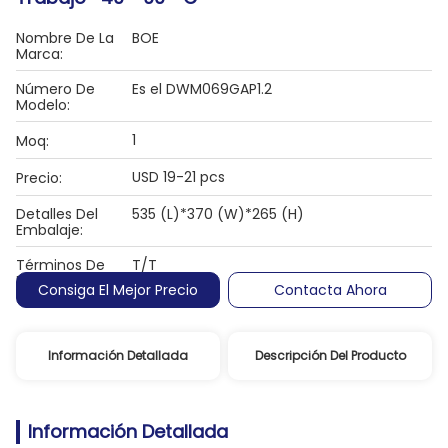
Nombre De La
BOE
Marca:
Número De
Es el DWM069GAP1.2
Modelo:
1
Moq:
USD 19-21 pcs
Precio:
Detalles Del
535 (L)*370 (W)*265 (H)
Embalaje:
Términos De
T/T
Pago:
Consiga El Mejor Precio
Contacta Ahora
Información Detallada
Descripción Del Producto
Información Detallada