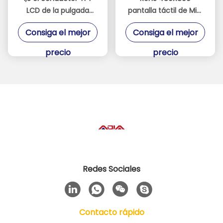
LCD de la pulgada
pantalla táctil de Mipi
240xRGBx240
Dsi de 3,97 pulgadas
Consiga el mejor
Consiga el mejor
ST7789V exhibe
con el blanco 8 LED
precio
precio
Redes Sociales
Contacto rápido