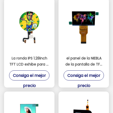
La ronda IPS 1.28inch
el panel de la NIEBLA
TFT LCD exhibe para el
de la pantalla de TFT
equipamiento médico
LCD del proyector de
Consiga el mejor
Consiga el mejor
del reloj
2.69inch 1280 * 720
ningún contraluz
precio
precio